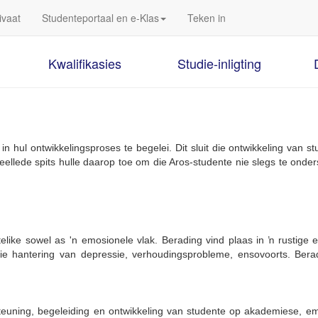
ivaat
Studenteportaal en e-Klas
Teken in
Kwalifikasies
Studie-inligting
 hul ontwikkelingsproses te begelei. Dit sluit die ontwikkeling van st
ellede spits hulle daarop toe om die Aros-studente nie slegs te onde
like sowel as 'n emosionele vlak. Berading vind plaas in ŉ rustige 
e hantering van depressie, verhoudingsprobleme, ensovoorts. Bera
teuning, begeleiding en ontwikkeling van studente op akademiese, em