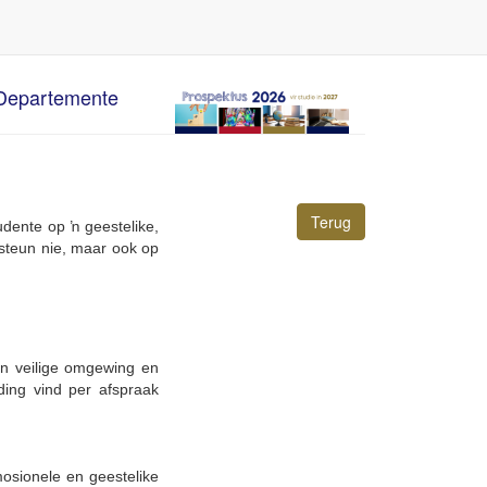
Departemente
Terug
udente op ŉ geestelike,
rsteun nie, maar ook op
en veilige omgewing en
ding vind per afspraak
osionele en geestelike