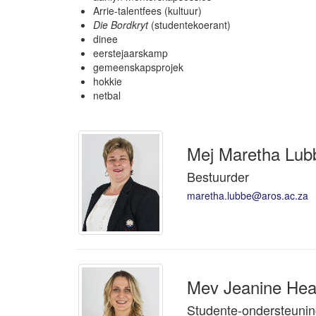
Arrie-talentfees (kultuur)
Die Bordkryt
(studentekoerant)
dinee
eerstejaarskamp
gemeenskapsprojek
hokkie
netbal
Mej Maretha Lub
Bestuurder
maretha.lubbe@aros.ac.za
Mev Jeanine Hea
Studente-ondersteunin