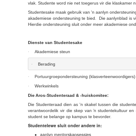
vlak. Studente word nie net toegerus vir die klaskamer n
Studentesake maak gebruik van 'n aanlyn ondersteuning
akademiese ondersteuning te bied. Die aanlynblad is vir
Hierdie ondersteuning sluit onder meer akademiese onde
Dienste van Studentesake
Akademiese steun
·
Berading
·
Portuurgroepondersteuning (klasverteenwoordigers)
·
Werkwinkels
·
Die Aros-Studenteraad & -huiskomitee:
Die Studenteraad dien as 'n skakel tussen die studen
verantwoordelik vir die skep van ŉ studentekultuur e
student se belange op kampus te bevorder.
Studentelewe sluit onder andere in:
aanlyn mentorskapsessies