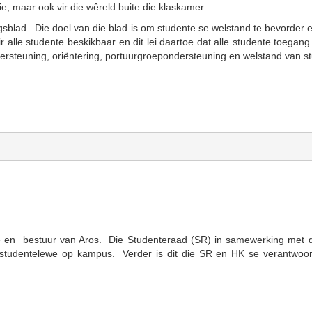
ie, maar ook vir die wêreld buite die klaskamer.
sblad. Die doel van die blad is om studente se welstand te bevorder 
 alle studente beskikbaar en dit lei daartoe dat alle studente toegang
rsteuning, oriëntering, portuurgroepondersteuning en welstand van st
te en bestuur van Aros. Die Studenteraad (SR) in samewerking met d
n studentelewe op kampus. Verder is dit die SR en HK se verantwoor