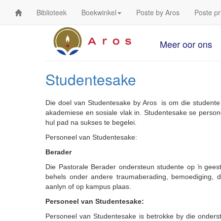
Biblioteek
Boekwinkel
Poste by Aros
Poste pr
Meer oor ons
Studentesake
Die doel van Studentesake by Aros is om die studente in
akademiese en sosiale vlak in. Studentesake se persone
hul pad na sukses
te begelei
.
Personeel van Studentesake:
Berader
Die Pastorale Berader ondersteun studente op ŉ geeste
behels onder andere traumaberading, bemoediging, di
aanlyn of op kampus plaas.
Personeel van Studentesake:
Personeel van Studentesake is betrokke by die onders