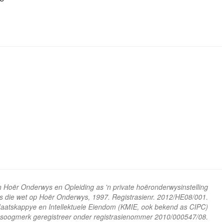
n Hoër Onderwys en Opleiding as 'n private hoëronderwysinstelling
ns die wet op Hoër Onderwys, 1997. Registrasienr. 2012/HE08/001.
 Maatskappye en Intellektuele Eiendom (KMIE, ook bekend as CIPC)
soogmerk geregistreer onder registrasienommer 2010/000547/08.