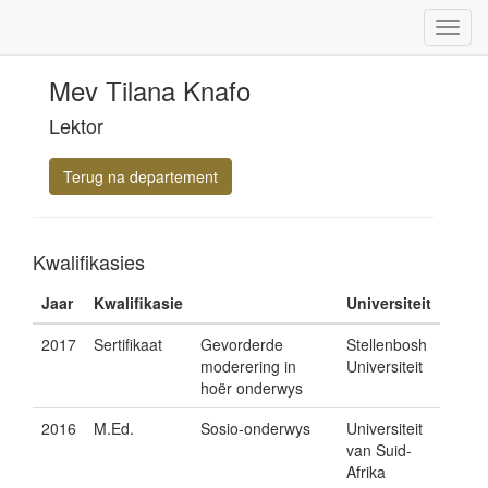
Mev Tilana Knafo
Lektor
Terug na departement
Kwalifikasies
Jaar
Kwalifikasie
Universiteit
2017
Sertifikaat
Gevorderde
Stellenbosh
moderering in
Universiteit
hoër onderwys
2016
M.Ed.
Sosio-onderwys
Universiteit
van Suid-
Afrika