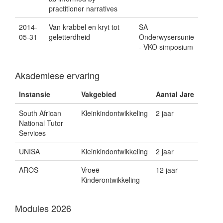
practitioner narratives
2014-
Van krabbel en kryt tot
SA
05-31
geletterdheid
Onderwysersunie
- VKO simposium
Akademiese ervaring
Instansie
Vakgebied
Aantal Jare
South African
Kleinkindontwikkeling
2 jaar
National Tutor
Services
UNISA
Kleinkindontwikkeling
2 jaar
AROS
Vroeë
12 jaar
Kinderontwikkeling
Modules 2026