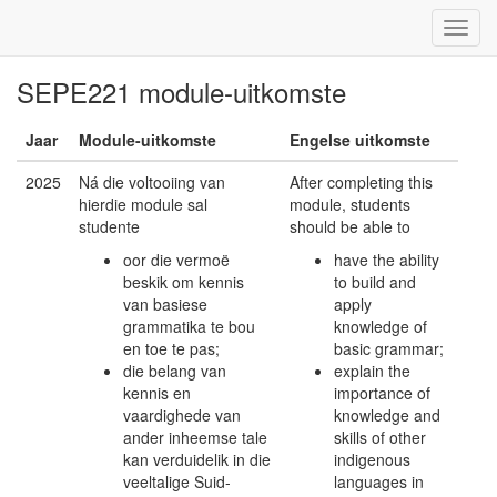
SEPE221 module-uitkomste
Jaar
Module-uitkomste
Engelse uitkomste
2025
Ná die voltooiing van
After completing this
hierdie module sal
module, students
studente
should be able to
oor die vermoë
have the ability
beskik om kennis
to build and
van basiese
apply
grammatika te bou
knowledge of
en toe te pas;
basic grammar;
die belang van
explain the
kennis en
importance of
vaardighede van
knowledge and
ander inheemse tale
skills of other
kan verduidelik in die
indigenous
veeltalige Suid-
languages in