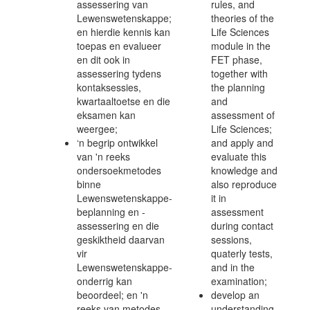
assessering van
rules, and
Lewenswetenskappe;
theories of the
en hierdie kennis kan
Life Sciences
toepas en evalueer
module in the
en dit ook in
FET phase,
assessering tydens
together with
kontaksessies,
the planning
kwartaaltoetse en die
and
eksamen kan
assessment of
weergee;
Life Sciences;
‘n begrip ontwikkel
and apply and
van 'n reeks
evaluate this
ondersoekmetodes
knowledge and
binne
also reproduce
Lewenswetenskappe-
it in
beplanning en -
assessment
assessering en die
during contact
geskiktheid daarvan
sessions,
vir
quaterly tests,
Lewenswetenskappe-
and in the
onderrig kan
examination;
beoordeel; en 'n
develop an
reeks van metodes
understanding