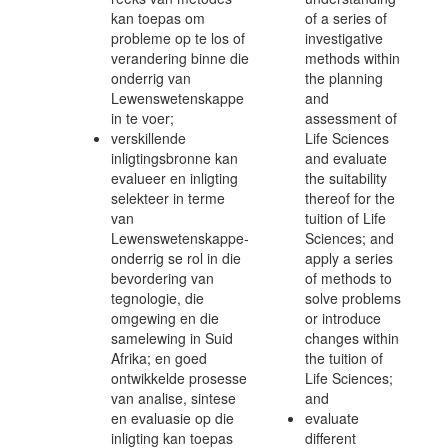
kan toepas om
of a series of
probleme op te los of
investigative
verandering binne die
methods within
onderrig van
the planning
Lewenswetenskappe
and
in te voer;
assessment of
verskillende
Life Sciences
inligtingsbronne kan
and evaluate
evalueer en inligting
the suitability
selekteer in terme
thereof for the
van
tuition of Life
Lewenswetenskappe-
Sciences; and
onderrig se rol in die
apply a series
bevordering van
of methods to
tegnologie, die
solve problems
omgewing en die
or introduce
samelewing in Suid
changes within
Afrika; en goed
the tuition of
ontwikkelde prosesse
Life Sciences;
van analise, sintese
and
en evaluasie op die
evaluate
inligting kan toepas
different