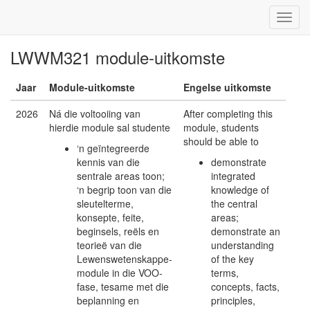
LWWM321 module-uitkomste
Jaar
Module-uitkomste
Engelse uitkomste
2026
Ná die voltooiing van
After completing this
hierdie module sal studente
module, students
should be able to
‘n geïntegreerde
kennis van die
demonstrate
sentrale areas toon;
integrated
‘n begrip toon van die
knowledge of
sleutelterme,
the central
konsepte, feite,
areas;
beginsels, reëls en
demonstrate an
teorieë van die
understanding
Lewenswetenskappe-
of the key
module in die VOO-
terms,
fase, tesame met die
concepts, facts,
beplanning en
principles,