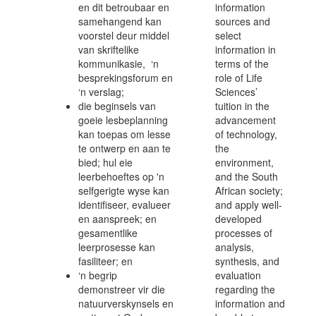
en dit betroubaar en
information
samehangend kan
sources and
voorstel deur middel
select
van skriftelike
information in
kommunikasie, ‘n
terms of the
besprekingsforum en
role of Life
‘n verslag;
Sciences’
die beginsels van
tuition in the
goeie lesbeplanning
advancement
kan toepas om lesse
of technology,
te ontwerp en aan te
the
bied; hul eie
environment,
leerbehoeftes op 'n
and the South
selfgerigte wyse kan
African society;
identifiseer, evalueer
and apply well-
en aanspreek; en
developed
gesamentlike
processes of
leerprosesse kan
analysis,
fasiliteer; en
synthesis, and
‘n begrip
evaluation
demonstreer vir die
regarding the
natuurverskynsels en
information and