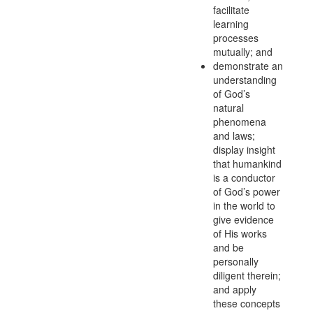
facilitate
learning
processes
mutually; and
demonstrate an
understanding
of God’s
natural
phenomena
and laws;
display insight
that humankind
is a conductor
of God’s power
in the world to
give evidence
of His works
and be
personally
diligent therein;
and apply
these concepts