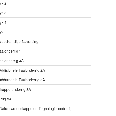
yk 2
yk 3
yk 4
yk
Opvoedkundige Navorsing
aalonderrig 1
taalonderrig 4A
Addisionele Taalonderrig 2A
Addisionele Taalonderrig 3A
skappe-onderrig 3A
rrig 3A
t Natuurwetenskappe en Tegnologie-onderrig