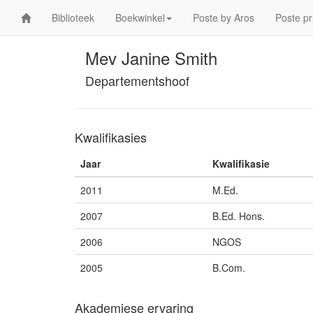
Biblioteek
Boekwinkel
Poste by Aros
Poste pr
Mev Janine Smith
Departementshoof
Kwalifikasies
Jaar
Kwalifikasie
2011
M.Ed.
2007
B.Ed. Hons.
2006
NGOS
2005
B.Com.
Akademiese ervaring