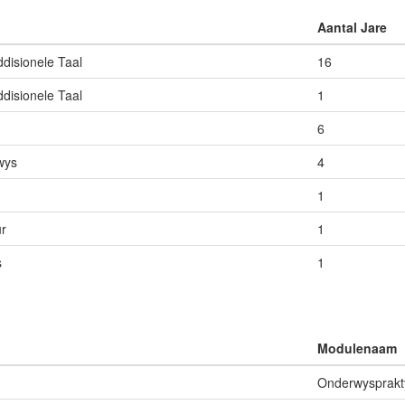
Aantal Jare
disionele Taal
16
disionele Taal
1
6
wys
4
1
r
1
s
1
Modulenaam
Onderwysprakt