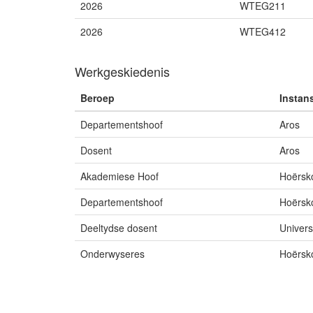
2026
WTEG211
2026
WTEG412
Werkgeskiedenis
Beroep
Instan
Departementshoof
Aros
Dosent
Aros
Akademiese Hoof
Hoërsko
Departementshoof
Hoërsko
Deeltydse dosent
Univers
Onderwyseres
Hoërsko