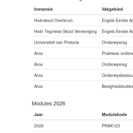
Instansie
Vakgebied
Hoërskool Overkruin
Engels Eerste Ad
Hoër Tegniese Skool Vereeniging
Engels Eerste Ad
Universiteit van Pretoria
Onderwysreg
Aros
Praktiese onder
Aros
Onderwysreg
Aros
Onderwysbestuu
Aros
Besigheidstudie
Modules 2026
Jaar
Modulekode
2026
PRAK123