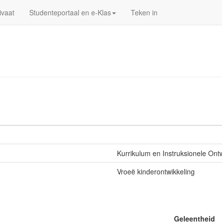
ivaat
Studenteportaal en e-Klas
Teken in
Kurrikulum en Instruksionele Ont
Vroeë kinderontwikkeling
Geleentheid