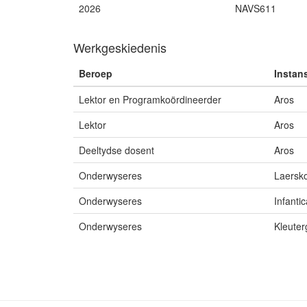
2026
NAVS611
Werkgeskiedenis
Beroep
Instan
Lektor en Programkoördineerder
Aros
Lektor
Aros
Deeltydse dosent
Aros
Onderwyseres
Laersko
Onderwyseres
Infanti
Onderwyseres
Kleuter