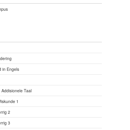
mpus
dering
d in Engels
 Addisionele Taal
Wiskunde 1
rrig 2
rrig 3