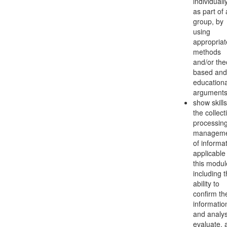
individuall
as part of 
group, by
using
appropriat
methods
and/or the
based and
educationa
argument
show skills
the collect
processin
managem
of informa
applicable
this modul
including 
ability to
confirm th
informatio
and analy
evaluate, 