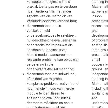
konsepte en beginsels in die
learning in
praktyk toe te pas en te verstaan
Mathemati
hoe hierdie kennis met ander
active lear
aspekte van die metodiek van
lesson
Wiskunde-onderrig verband hou;
presentati
die vermoë toon om ‘n
assessme
verskeidenheid
and
ondersoekmetodes te selekteer,
developm
hul geskiktheid te evalueer en in
of problem
ondersoeke toe te pas wat die
solving skil
konsepte en beginsels van
large-gro
hierdie module aanspreek; en
presentati
relevante probleme kan oplos wat
small
verbetering in die
cooperati
onderwyspraktyk sal meebring;
groups, a
die vermoë toon om indiwidueel,
independe
of as deel van ‘n groep,
learning in
komplekse probleme wat verband
Mathemati
hou met die inhoud van hierdie
including 
module te identifiseer, te
ability to 
analiseer, te evalueer, krities
and
daaroor te reflekteer en aan te
understan
spreek deur van geskikte
specific