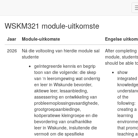
WSKM321 module-uitkomste
Jaar
Module-uitkomste
Engelse uitkom
2026
Ná die voltooiing van hierdie module sal
After completing 
studente
module, student
should be able t
geïntegreerde kennis en begrip
toon van die volgende: die skep
show
van ‘n leeromgewing wat onderrig
integrated
en leer in Wiskunde bevorder,
knowledge
aktiewe leer, lesaanbieding,
understan
assessering en ontwikkeling van
of the
probleemoplossingsvaardighede,
following:
grootgroepaanbiedinge,
creating a
koöperatiewe kleingroepe en die
learning
bevordering van onafhanklike
environme
leer in Wiskunde, insluitende die
that prom
vermoë om die spesifieke
teaching 