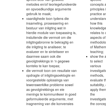
metodes en/of teoriegefundeerde
concepts 
en opvoedkundige argumente
principles 
gebruik te maak;
practice a
vaardighede toon tydens die
understan
insameling, prosessering en
how this
bestuur van inligting wat in
knowledg
hierdie module van toepassing is,
relates to 
insluitende die vermoë om die
aspects of
inligtingsbronne te bekragtig en
methodol
die inligting te analiseer, te
of Mathem
evalueer en te sintetiseer en
teaching;
daarmee saam ook die
show the ab
gevolgtrekkings in ‘n gegewe
to select
konteks te kan toepas;
various
die vermoë toon om resultate van
investigati
opdragte of inligtingsoektogte en
methods,
voorgestelde oplossings van
evaluate t
lewenswerklike probleme sowel
suitability,
as gevolgtrekkings en eie
apply them
menings te kommunikeer in goed
the
geformuleerde argumente, met
investigati
inagneming van die konvensies
the conce