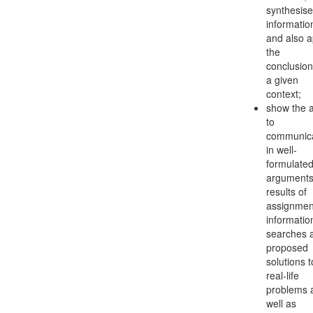
synthesise
informatio
and also a
the
conclusion
a given
context;
show the ab
to
communic
in well-
formulate
arguments
results of
assignmen
informatio
searches 
proposed
solutions t
real-life
problems 
well as