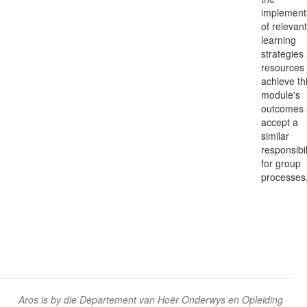
implement
of relevant
learning
strategies
resources 
achieve th
module's
outcomes
accept a
similar
responsibil
for group
processes
Aros is by die Departement van Hoër Onderwys en Opleiding