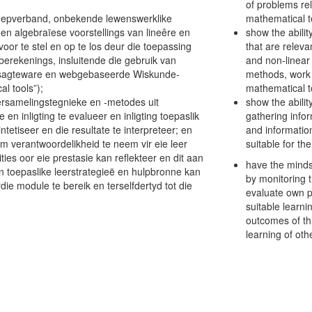
of problems re
groepverband, onbekende lewenswerklike
mathematical t
n algebraïese voorstellings van lineêre en
show the abilit
oor te stel en op te los deur die toepassing
that are releva
erekenings, insluitende die gebruik van
and non-linear
rsagteware en webgebaseerde Wiskunde-
methods, work 
l tools”);
mathematical to
versamelingstegnieke en -metodes uit
show the abili
 en inligting te evalueer en inligting toepaslik
gathering info
sintetiseer en die resultate te interpreteer; en
and informatio
m verantwoordelikheid te neem vir eie leer
suitable for th
ities oor eie prestasie kan reflekteer en dit aan
have the mindse
n toepaslike leerstrategieë en hulpbronne kan
by monitoring t
ie module te bereik en terselfdertyd tot die
evaluate own p
suitable learni
outcomes of th
learning of oth