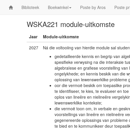
Biblioteek
Boekwinkel
Poste by Aros
Poste pr
WSKA221 module-uitkomste
Jaar
Module-uitkomste
2027
Ná die voltooiing van hierdie module sal studen
gedetailleerde kennis en begrip van alg
spesifieke verwysing na die interaksie 
algebraïese en grafiese voorstelling van 
ongelykhede; en kennis beskik van die wy
oplossing van lewenswerklike probleme 
oor die vermoë beskik om toepaslike pro
te identifiseer, te kies, te evalueer en t
oplos van lineêre en nielineêre vergely
lewenswerklike kontekste;
die vermoë toon om, in verbale en geskr
voorstellings van lineêre en nielineêre 
gegenereerde oplossings van probleme 
te bied en te kommunikeer deur toepasli