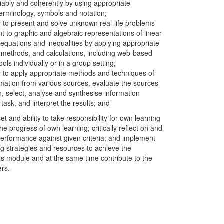
liably and coherently by using appropriate
erminology, symbols and notation;
y to present and solve unknown real-life problems
nt to graphic and algebraic representations of linear
 equations and inequalities by applying appropriate
methods, and calculations, including web-based
ols individually or in a group setting;
ty to apply appropriate methods and techniques of
rmation from various sources, evaluate the sources
n, select, analyse and synthesise information
e task, and interpret the results; and
t and ability to take responsibility for own learning
he progress of own learning; critically reflect on and
erformance against given criteria; and implement
ng strategies and resources to achieve the
is module and at the same time contribute to the
ers.