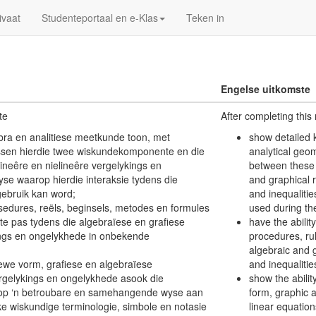
ivaat
Studenteportaal en e-Klas
Teken in
Engelse uitkomste
te
After completing this
ebra en analitiese meetkunde toon, met
show detailed 
tussen hierdie twee wiskundekomponente en die
analytical geom
lineêre en nielineêre vergelykings en
between these
se waarop hierdie interaksie tydens die
and graphical r
gebruik kan word;
and inequaliti
sedures, reëls, beginsels, metodes en formules
used during the
oe te pas tydens die algebraïese en grafiese
have the abilit
kings en ongelykhede in onbekende
procedures, rul
algebraic and g
ewe vorm, grafiese en algebraïese
and inequalitie
vergelykings en ongelykhede asook die
show the abilit
op ‘n betroubare en samehangende wyse aan
form, graphic 
ke wiskundige terminologie, simbole en notasie
linear equation