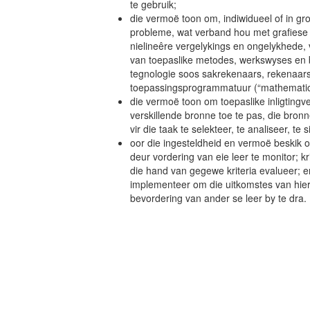
te gebruik;
die vermoë toon om, indiwidueel of in 
probleme, wat verband hou met grafiese e
nielineêre vergelykings en ongelykhede, v
van toepaslike metodes, werkswyses en b
tegnologie soos sakrekenaars, rekenaa
toepassingsprogrammatuur (“mathematica
die vermoë toon om toepaslike inligting
verskillende bronne toe te pas, die bronne
vir die taak te selekteer, te analiseer, te 
oor die ingesteldheid en vermoë beskik o
deur vordering van eie leer te monitor; kr
die hand van gegewe kriteria evalueer; e
implementeer om die uitkomstes van hierd
bevordering van ander se leer by te dra.