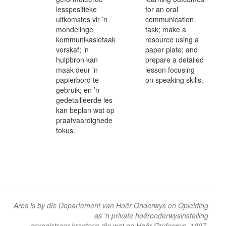
lesspesifieke
for an oral
uitkomstes vir ’n
communication
mondelinge
task; make a
kommunikasietaak
resource using a
verskaf; ’n
paper plate; and
hulpbron kan
prepare a detailed
maak deur ’n
lesson focusing
papierbord te
on speaking skills.
gebruik; en ’n
gedetailleerde les
kan beplan wat op
praatvaardighede
fokus.
Aros is by die Departement van Hoër Onderwys en Opleiding
as 'n private hoëronderwysinstelling
geregistreer kragtens die wet op Hoër Onderwys, 1997.