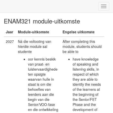
ENAM321 module-uitkomste
Jaar
Module-uitkomste
Engelse uitkomste
2027
Ná die voltooiing van
After completing this
hierdie module sal
module, students should
studente
be able to
oor kennis beskik
have knowledge
van praat- en
of speaking and
luistervaardighede
listening skills, in
ten opsigte
respect of which
waarvan hulle in
they are able to
staat is om die
identify the needs
behoeftes van
of the learners at
leerders aan die
the beginning of
begin van die
the Senior/FET
Senior/VOO-fase
Phase and the
en die ontwikkeling
development of