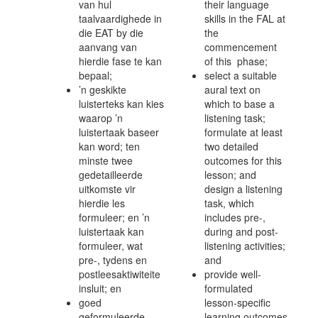
van hul
their language
taalvaardighede in
skills in the FAL at
die EAT by die
the
aanvang van
commencement
hierdie fase te kan
of this phase;
bepaal;
select a suitable
’n geskikte
aural text on
luisterteks kan kies
which to base a
waarop ’n
listening task;
luistertaak baseer
formulate at least
kan word; ten
two detailed
minste twee
outcomes for this
gedetailleerde
lesson; and
uitkomste vir
design a listening
hierdie les
task, which
formuleer; en ’n
includes pre-,
luistertaak kan
during and post-
formuleer, wat
listening activities;
pre-, tydens en
and
postleesaktiwiteite
provide well-
insluit; en
formulated
goed
lesson-specific
geformuleerde
learning outcomes