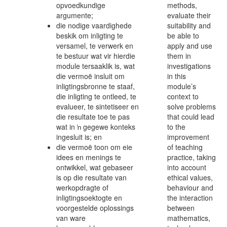
opvoedkundige
methods,
argumente;
evaluate their
die nodige vaardighede
suitability and
beskik om inligting te
be able to
versamel, te verwerk en
apply and use
te bestuur wat vir hierdie
them in
module tersaaklik is, wat
investigations
die vermoë insluit om
in this
inligtingsbronne te staaf,
module’s
die inligting te ontleed, te
context to
evalueer, te sintetiseer en
solve problems
die resultate toe te pas
that could lead
wat in ŉ gegewe konteks
to the
ingesluit is; en
improvement
die vermoë toon om eie
of teaching
idees en menings te
practice, taking
ontwikkel, wat gebaseer
into account
is op die resultate van
ethical values,
werkopdragte of
behaviour and
inligtingsoektogte en
the interaction
voorgestelde oplossings
between
van ware
mathematics,