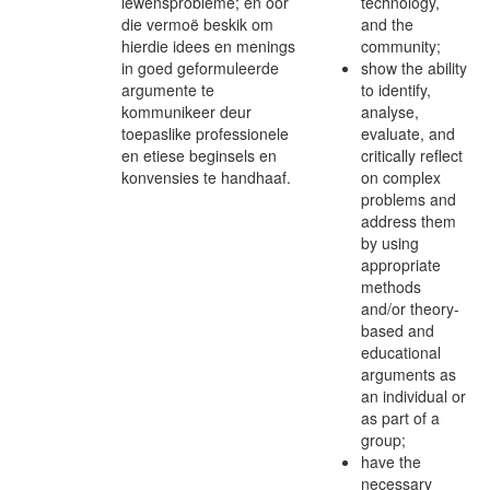
lewensprobleme; en oor
technology,
die vermoë beskik om
and the
hierdie idees en menings
community;
in goed geformuleerde
show the ability
argumente te
to identify,
kommunikeer deur
analyse,
toepaslike professionele
evaluate, and
en etiese beginsels en
critically reflect
konvensies te handhaaf.
on complex
problems and
address them
by using
appropriate
methods
and/or theory-
based and
educational
arguments as
an individual or
as part of a
group;
have the
necessary