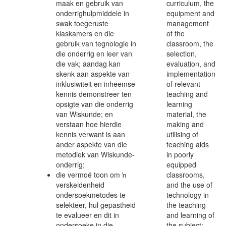
maak en gebruik van
curriculum, the
onderrighulpmiddele in
equipment and
swak toegeruste
management
klaskamers en die
of the
gebruik van tegnologie in
classroom, the
die onderrig en leer van
selection,
die vak; aandag kan
evaluation, and
skenk aan aspekte van
implementation
inklusiwiteit en inheemse
of relevant
kennis demonstreer ten
teaching and
opsigte van die onderrig
learning
van Wiskunde; en
material, the
verstaan hoe hierdie
making and
kennis verwant is aan
utilising of
ander aspekte van die
teaching aids
metodiek van Wiskunde-
in poorly
onderrig;
equipped
die vermoë toon om ŉ
classrooms,
verskeidenheid
and the use of
ondersoekmetodes te
technology in
selekteer, hul gepastheid
the teaching
te evalueer en dit in
and learning of
ondersoeke in die
the subject;