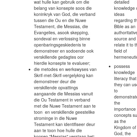
wat hulle kan gebruik om die
detailed
belang van konsepte soos die
knowledge 
koninkryk van God, die verband
ideas
tussen die Ou en die Nuwe
regarding t
Testament, die Messias, die
Bible as an
Evangelies, asook skepping,
authoritativ
sondeval en verlossing binne
source and
openbaringsgeskiedenis te
relate it to 
demonstreer en sodoende ook
field of
verskillende gedagtes oor
hermeneuti
hierdie konsepte te evalueer;
possess
die metodes en werkswyses van
knowledge
Skrif-met-Skrif-vergelyking kan
literacy that
demonstreer deur die
they can us
verskillende opvattings
to
aangaande die Messias vanuit
demonstrat
die Ou Testament in verband
the
met die Nuwe Testament aan te
importance 
toon en verskillende geestelike
concepts s
strominge in die Nuwe
as the
Testament kan identifiseer deur
Kingdom of
aan te toon hoe hulle die
God, the
konsep "Messias" verstaan het;