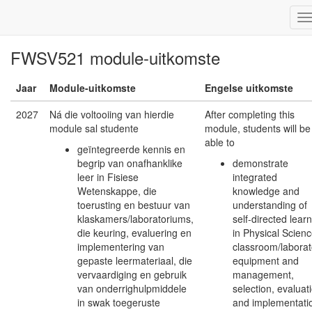
FWSV521 module-uitkomste
Jaar
Module-uitkomste
Engelse uitkomste
2027
Ná die voltooiing van hierdie
After completing this
module sal studente
module, students will be
able to
geïntegreerde kennis en
begrip van onafhanklike
demonstrate
leer in Fisiese
integrated
Wetenskappe, die
knowledge and
toerusting en bestuur van
understanding of
klaskamers/laboratoriums,
self-directed lear
die keuring, evaluering en
in Physical Scienc
implementering van
classroom/laborat
gepaste leermateriaal, die
equipment and
vervaardiging en gebruik
management,
van onderrighulpmiddele
selection, evaluat
in swak toegeruste
and implementati