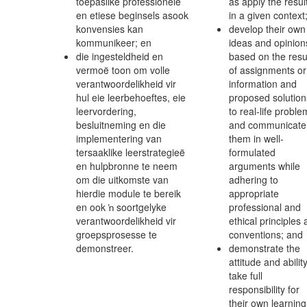
toepaslike professionele
as apply the resul
en etiese beginsels asook
in a given context
konvensies kan
develop their own
kommunikeer; en
ideas and opinion
die ingesteldheid en
based on the resu
vermoë toon om volle
of assignments or
verantwoordelikheid vir
information and
hul eie leerbehoeftes, eie
proposed solution
leervordering,
to real-life proble
besluitneming en die
and communicate
implementering van
them in well-
tersaaklike leerstrategieë
formulated
en hulpbronne te neem
arguments while
om die uitkomste van
adhering to
hierdie module te bereik
appropriate
en ook ŉ soortgelyke
professional and
verantwoordelikheid vir
ethical principles
groepsprosesse te
conventions; and
demonstreer.
demonstrate the
attitude and ability
take full
responsibility for
their own learning