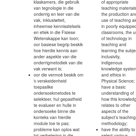
klaskamers, die gebruik
of appropriate
van tegnologie in die
teaching materials
onderrig en leer van die
the production an
vak, inklusiwiteit,
use of teaching a
inheemse kennisstelsels
in poorly equippe
en etiek in die Fisiese
classrooms, the u
Wetenskappe kan toon;
of technology in
oor basiese begrip beskik
teaching and
hoe hierdie kennis aan
learning the subje
ander aspekte van die
inclusivity,
onderrigmetodiek van die
indigenous
vak verwant is;
knowledge system
oor die vermoë beskik om
and ethics in
ŉ verskeidenheid
Physical Science;
toepaslike
have a basic
ondersoekmetodes te
understanding of
selekteer, hul gepastheid
how this knowled
te evalueer en hulle in
relates to other
ondersoeke binne die
aspects of the
konteks van hierdie
subject’s teaching
module toe te pas;
methodology;
probleme kan oplos wat
have the ability to
tot verbetering in die
select various