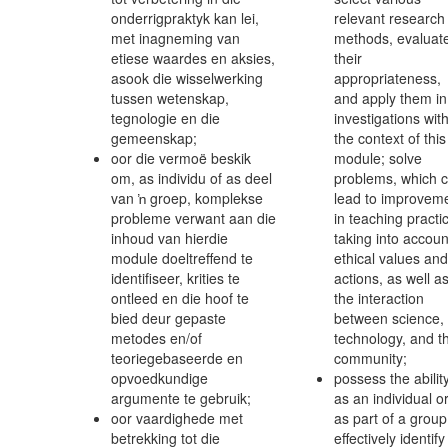
onderrigpraktyk kan lei,
relevant research
met inagneming van
methods, evaluat
etiese waardes en aksies,
their
asook die wisselwerking
appropriateness,
tussen wetenskap,
and apply them in
tegnologie en die
investigations with
gemeenskap;
the context of this
oor die vermoë beskik
module; solve
om, as individu of as deel
problems, which 
van ŉ groep, komplekse
lead to improvem
probleme verwant aan die
in teaching practi
inhoud van hierdie
taking into accoun
module doeltreffend te
ethical values and
identifiseer, krities te
actions, as well a
ontleed en die hoof te
the interaction
bied deur gepaste
between science,
metodes en/of
technology, and t
teoriegebaseerde en
community;
opvoedkundige
possess the ability
argumente te gebruik;
as an individual o
oor vaardighede met
as part of a group
betrekking tot die
effectively identify