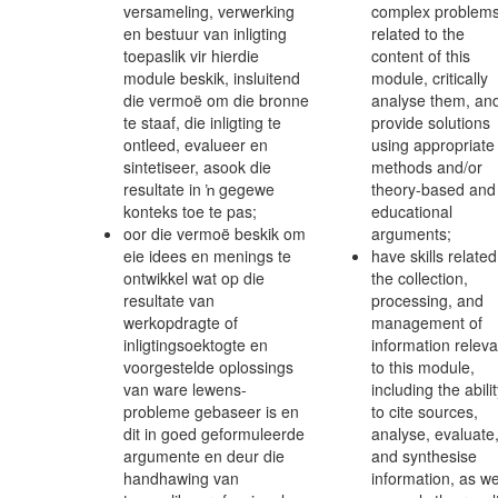
versameling, verwerking
complex problem
en bestuur van inligting
related to the
toepaslik vir hierdie
content of this
module beskik, insluitend
module, critically
die vermoë om die bronne
analyse them, an
te staaf, die inligting te
provide solutions
ontleed, evalueer en
using appropriate
sintetiseer, asook die
methods and/or
resultate in ŉ gegewe
theory-based and
konteks toe te pas;
educational
oor die vermoë beskik om
arguments;
eie idees en menings te
have skills related
ontwikkel wat op die
the collection,
resultate van
processing, and
werkopdragte of
management of
inligtingsoektogte en
information releva
voorgestelde oplossings
to this module,
van ware lewens-
including the abili
probleme gebaseer is en
to cite sources,
dit in goed geformuleerde
analyse, evaluate
argumente en deur die
and synthesise
handhawing van
information, as we