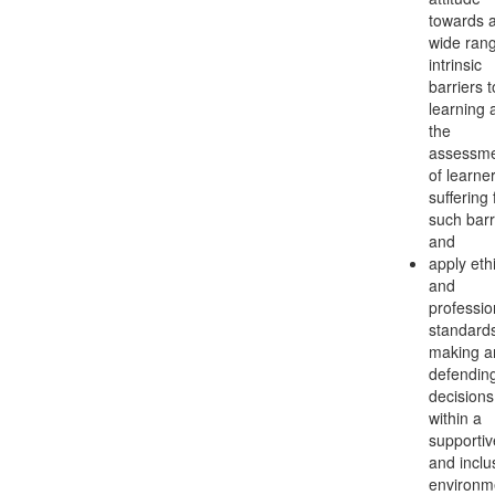
towards 
wide rang
intrinsic
barriers t
learning 
the
assessm
of learne
suffering
such barr
and
apply eth
and
professio
standards
making a
defendin
decisions
within a
supportiv
and inclu
environm