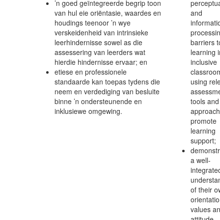
’n goed geïntegreerde begrip toon
perceptu
van hul eie oriëntasie, waardes en
and
houdings teenoor ’n wye
informati
verskeidenheid van intrinsieke
processi
leerhindernisse sowel as die
barriers t
assessering van leerders wat
learning 
hierdie hindernisse ervaar; en
inclusive
etiese en professionele
classroo
standaarde kan toepas tydens die
using rel
neem en verdediging van besluite
assessm
binne ’n ondersteunende en
tools and
inklusiewe omgewing.
approach
promote
learning
support;
demonstr
a well-
integrate
understa
of their 
orientatio
values a
attitude