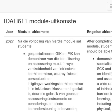
IDAH611 module-uitkomste
Jaar
Module-uitkomste
Engelse uitko
2027
Ná die voltooiing van hierdie module sal
After completing
studente
module, studen
should be able 
gespesialiseerde GIK en PIK kan
demontreer van die identifisering
demonstr
en assessering m.b.t. ’n wye
specialis
verskeidenheid van intrinsieke
SCK and
leerhindernisse, waarby fisiese,
on identif
perseptuele en
and asse
inligtingverwerkingsleerhindernisse
a wide r
in ’n inklusiewe klaskamer ingesluit
of intrinsi
is, deur die gebruik van gepaste
barriers t
assesseringsinstrumente en -
learning,
benaderings ten einde
including
leerondersteuning te bevorder;
physical,