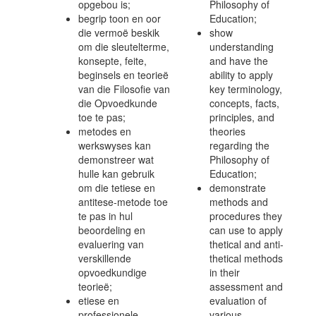
opgebou is;
Philosophy of
begrip toon en oor
Education;
die vermoë beskik
show
om die sleutelterme,
understanding
konsepte, feite,
and have the
beginsels en teorieë
ability to apply
van die Filosofie van
key terminology,
die Opvoedkunde
concepts, facts,
toe te pas;
principles, and
metodes en
theories
werkswyses kan
regarding the
demonstreer wat
Philosophy of
hulle kan gebruik
Education;
om die tetiese en
demonstrate
antitese-metode toe
methods and
te pas in hul
procedures they
beoordeling en
can use to apply
evaluering van
thetical and anti-
verskillende
thetical methods
opvoedkundige
in their
teorieë;
assessment and
etiese en
evaluation of
professionele
various