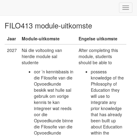
FILO413 module-uitkomste
Jaar
Module-uitkomste
Engelse uitkomste
2027
Ná die voltooiing van
After completing this
hierdie module sal
module, students
studente
should be able to
oor ’n kennisbasis in
possess
die Filosofie van die
knowledge of the
Opvoedkunde
Philosophy of
beskik wat hulle sal
Education they
gebruik om vorige
will use to
kennis te kan
integrate any
integreer wat reeds
prior knowledge
oor die
that has already
Opvoedkunde binne
been built up
die Filosofie van die
about Education
Opvoedkunde
within the