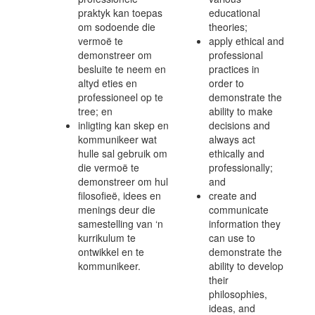
praktyk kan toepas
educational
om sodoende die
theories;
vermoë te
apply ethical and
demonstreer om
professional
besluite te neem en
practices in
altyd eties en
order to
professioneel op te
demonstrate the
tree; en
ability to make
inligting kan skep en
decisions and
kommunikeer wat
always act
hulle sal gebruik om
ethically and
die vermoë te
professionally;
demonstreer om hul
and
filosofieë, idees en
create and
menings deur die
communicate
samestelling van ‘n
information they
kurrikulum te
can use to
ontwikkel en te
demonstrate the
kommunikeer.
ability to develop
their
philosophies,
ideas, and