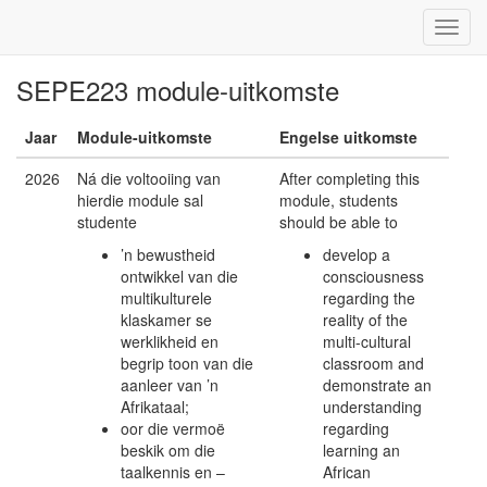
SEPE223 module-uitkomste
Jaar
Module-uitkomste
Engelse uitkomste
2026
Ná die voltooiing van
After completing this
hierdie module sal
module, students
studente
should be able to
’n bewustheid
develop a
ontwikkel van die
consciousness
multikulturele
regarding the
klaskamer se
reality of the
werklikheid en
multi-cultural
begrip toon van die
classroom and
aanleer van ’n
demonstrate an
Afrikataal;
understanding
oor die vermoë
regarding
beskik om die
learning an
taalkennis en –
African