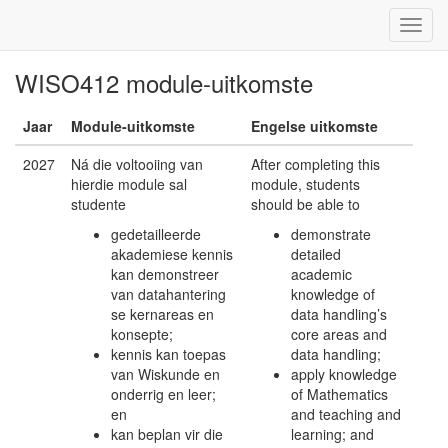
WISO412 module-uitkomste
Jaar
Module-uitkomste
Engelse uitkomste
2027
Ná die voltooiing van
After completing this
hierdie module sal
module, students
studente
should be able to
gedetailleerde
demonstrate
akademiese kennis
detailed
kan demonstreer
academic
van datahantering
knowledge of
se kernareas en
data handling’s
konsepte;
core areas and
kennis kan toepas
data handling;
van Wiskunde en
apply knowledge
onderrig en leer;
of Mathematics
en
and teaching and
kan beplan vir die
learning; and